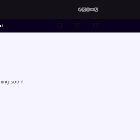
ct
Shopping
cart
hing soon!