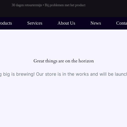
30 dagen retourtermijn • Bij problemen met het product
Veilig betalen met iDEAL, Klarna, Mastercard etc.
roducts
Services
About Us
News
Conta
Great things are on the horizon
 big is brewing! Our store is in the works and will be launc