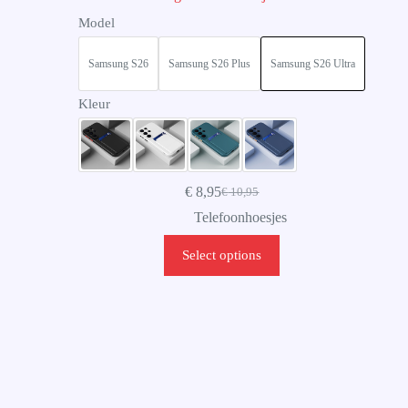
Model
Samsung S26
Samsung S26 Plus
Samsung S26 Ultra
Kleur
€
8,95
€
10,95
Telefoonhoesjes
Select options