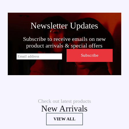
Newsletter Updates
Subscribe to receive emails on new
product arrivals & special offers
E
Subscribe
m
a
i
l
*
Check out latest products
New Arrivals
VIEW ALL