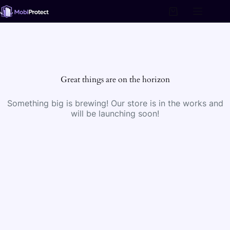
Skip
to
Shopping
content
cart
Great things are on the horizon
Something big is brewing! Our store is in the works and
will be launching soon!