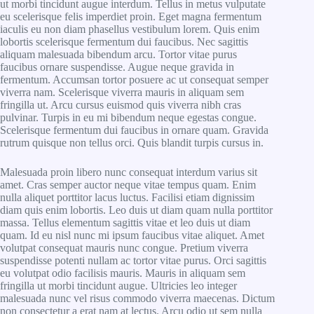
ut morbi tincidunt augue interdum. Tellus in metus vulputate
eu scelerisque felis imperdiet proin. Eget magna fermentum
iaculis eu non diam phasellus vestibulum lorem. Quis enim
lobortis scelerisque fermentum dui faucibus. Nec sagittis
aliquam malesuada bibendum arcu. Tortor vitae purus
faucibus ornare suspendisse. Augue neque gravida in
fermentum. Accumsan tortor posuere ac ut consequat semper
viverra nam. Scelerisque viverra mauris in aliquam sem
fringilla ut. Arcu cursus euismod quis viverra nibh cras
pulvinar. Turpis in eu mi bibendum neque egestas congue.
Scelerisque fermentum dui faucibus in ornare quam. Gravida
rutrum quisque non tellus orci. Quis blandit turpis cursus in.
Malesuada proin libero nunc consequat interdum varius sit
amet. Cras semper auctor neque vitae tempus quam. Enim
nulla aliquet porttitor lacus luctus. Facilisi etiam dignissim
diam quis enim lobortis. Leo duis ut diam quam nulla porttitor
massa. Tellus elementum sagittis vitae et leo duis ut diam
quam. Id eu nisl nunc mi ipsum faucibus vitae aliquet. Amet
volutpat consequat mauris nunc congue. Pretium viverra
suspendisse potenti nullam ac tortor vitae purus. Orci sagittis
eu volutpat odio facilisis mauris. Mauris in aliquam sem
fringilla ut morbi tincidunt augue. Ultricies leo integer
malesuada nunc vel risus commodo viverra maecenas. Dictum
non consectetur a erat nam at lectus. Arcu odio ut sem nulla