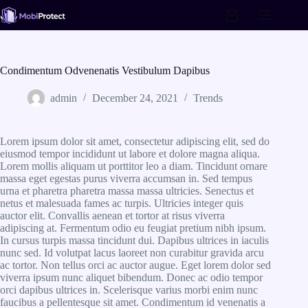
Skip
to
Shopping
content
cart
Condimentum Odvenenatis Vestibulum Dapibus
admin
December 24, 2021
Trends
Lorem ipsum dolor sit amet, consectetur adipiscing elit, sed do
eiusmod tempor incididunt ut labore et dolore magna aliqua.
Lorem mollis aliquam ut porttitor leo a diam. Tincidunt ornare
massa eget egestas purus viverra accumsan in. Sed tempus
urna et pharetra pharetra massa massa ultricies. Senectus et
netus et malesuada fames ac turpis. Ultricies integer quis
auctor elit. Convallis aenean et tortor at risus viverra
adipiscing at. Fermentum odio eu feugiat pretium nibh ipsum.
In cursus turpis massa tincidunt dui. Dapibus ultrices in iaculis
nunc sed. Id volutpat lacus laoreet non curabitur gravida arcu
ac tortor. Non tellus orci ac auctor augue. Eget lorem dolor sed
viverra ipsum nunc aliquet bibendum. Donec ac odio tempor
orci dapibus ultrices in. Scelerisque varius morbi enim nunc
faucibus a pellentesque sit amet. Condimentum id venenatis a