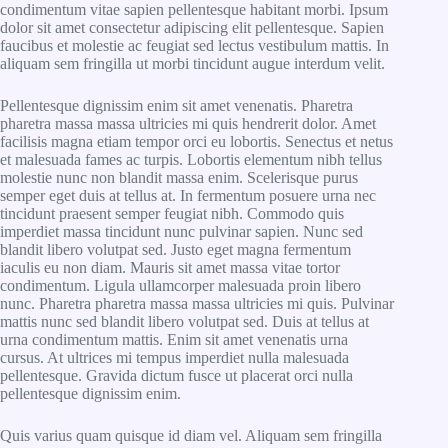
condimentum vitae sapien pellentesque habitant morbi. Ipsum
dolor sit amet consectetur adipiscing elit pellentesque. Sapien
faucibus et molestie ac feugiat sed lectus vestibulum mattis. In
aliquam sem fringilla ut morbi tincidunt augue interdum velit.
Pellentesque dignissim enim sit amet venenatis. Pharetra
pharetra massa massa ultricies mi quis hendrerit dolor. Amet
facilisis magna etiam tempor orci eu lobortis. Senectus et netus
et malesuada fames ac turpis. Lobortis elementum nibh tellus
molestie nunc non blandit massa enim. Scelerisque purus
semper eget duis at tellus at. In fermentum posuere urna nec
tincidunt praesent semper feugiat nibh. Commodo quis
imperdiet massa tincidunt nunc pulvinar sapien. Nunc sed
blandit libero volutpat sed. Justo eget magna fermentum
iaculis eu non diam. Mauris sit amet massa vitae tortor
condimentum. Ligula ullamcorper malesuada proin libero
nunc. Pharetra pharetra massa massa ultricies mi quis. Pulvinar
mattis nunc sed blandit libero volutpat sed. Duis at tellus at
urna condimentum mattis. Enim sit amet venenatis urna
cursus. At ultrices mi tempus imperdiet nulla malesuada
pellentesque. Gravida dictum fusce ut placerat orci nulla
pellentesque dignissim enim.
Quis varius quam quisque id diam vel. Aliquam sem fringilla